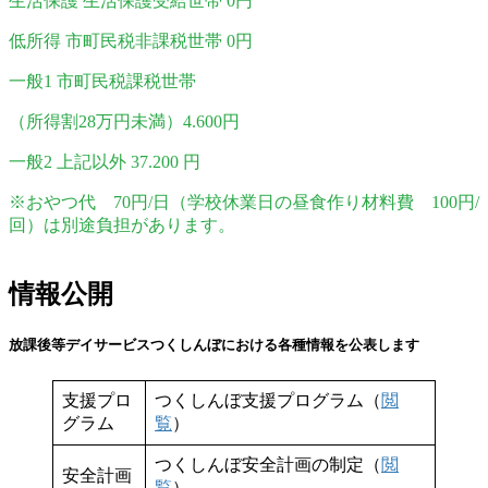
生活保護 生活保護受給世帯 0円
低所得 市町民税非課税世帯 0円
一般1 市町民税課税世帯
（所得割28万円未満）4.600円
一般2 上記以外 37.200 円
※おやつ代 70円/日（学校休業日の昼食作り材料費 100円/
回）は別途負担があります。
情報公開
放課後等デイサービスつくしんぼにおける各種情報を公表します
支援プロ
つくしんぼ支援プログラム（
閲
グラム
覧
）
つくしんぼ安全計画の制定（
閲
安全計画
覧
）