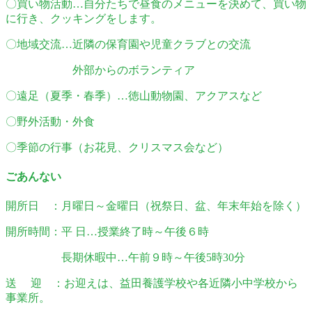
〇買い物活動…自分たちで昼食のメニューを決めて、買い物
に行き、クッキングをします。
〇地域交流…近隣の保育園や児童クラブとの交流
外部からのボランティア
〇遠足（夏季・春季）…徳山動物園、アクアスなど
〇野外活動・外食
〇季節の行事（お花見、クリスマス会など）
ごあんない
開所日 ：月曜日～金曜日（祝祭日、盆、年末年始を除く）
開所時間：平 日…授業終了時～午後６時
長期休暇中…午前９時～午後5時30分
送 迎 ：お迎えは、益田養護学校や各近隣小中学校から
事業所。