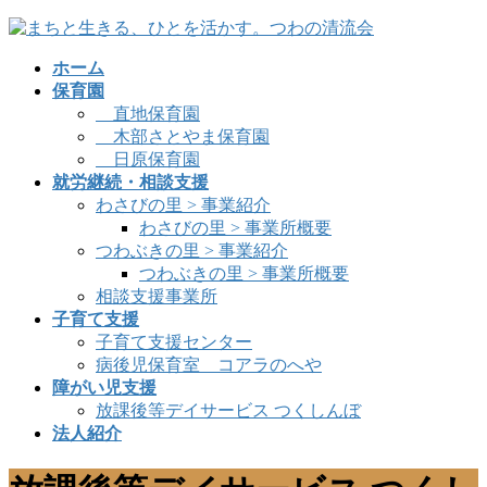
コ
ナ
ン
ビ
ホーム
テ
ゲ
保育園
ン
ー
直地保育園
ツ
シ
木部さとやま保育園
に
ョ
日原保育園
移
ン
就労継続・相談支援
動
に
わさびの里 > 事業紹介
移
わさびの里 > 事業所概要
動
つわぶきの里 > 事業紹介
つわぶきの里 > 事業所概要
相談支援事業所
子育て支援
子育て支援センター
病後児保育室 コアラのへや
障がい児支援
放課後等デイサービス つくしんぼ
法人紹介