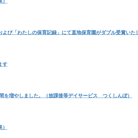
果）
および「わたしの保育記録」にて直地保育園がダブル受賞いた
ます
時間を増やしました。（放課後等デイサービス つくしんぼ）
果）