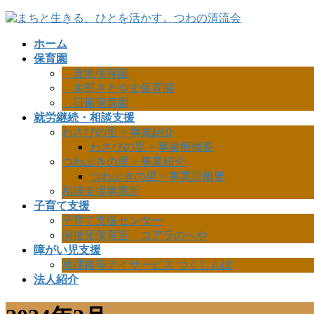
コ
ナ
ン
ビ
ホーム
テ
ゲ
保育園
ン
ー
直地保育園
ツ
シ
木部さとやま保育園
に
ョ
日原保育園
移
ン
就労継続・相談支援
動
に
わさびの里 > 事業紹介
移
わさびの里 > 事業所概要
動
つわぶきの里 > 事業紹介
つわぶきの里 > 事業所概要
相談支援事業所
子育て支援
子育て支援センター
病後児保育室 コアラのへや
障がい児支援
放課後等デイサービス つくしんぼ
法人紹介