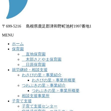
〒699-5216 島根県鹿足郡津和野町池村1997番地1
MENU
ホーム
保育園
直地保育園
木部さとやま保育園
日原保育園
就労継続・相談支援
わさびの里 > 事業紹介
わさびの里 > 事業所概要
つわぶきの里 > 事業紹介
つわぶきの里 > 事業所概要
相談支援事業所
子育て支援
子育て支援センター